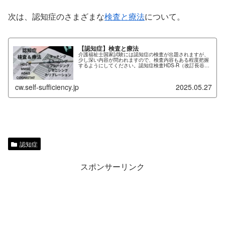
次は、認知症のさまざまな
検査と療法
について。
【認知症】検査と療法
介護福祉士国家試験には認知症の検査が出題されますが、
少し深い内容が問われますので、検査内容もある程度把握
するようにしてください。認知症検査HDS-R（改訂長谷川
式簡易知能評価スケール）改訂長谷川式簡易知能評価スケ
ール（HDS-R：Haseg...
cw.self-sufficiency.jp
2025.05.27
認知症
スポンサーリンク