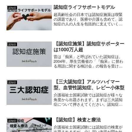
認知症ライフサポートモデル
認知症
超高齢社会の日本では認知症施策は喫緊
の課題であり、医療や介護も含めて、認
知症の人の人生を包括的に支えていくこ
とが必要です。介護福祉士国家試験の科
目に「認知症」があることからも、単な
る疾患の１つではなく大きなテーマとな
っていることがわかります...
【認知症施策】認知症サポーター
認知症
は1000万人超
昔は「痴呆」と呼ばれていた認知症は、
2004年、厚生労働省の「『痴呆』に替わ
る用語に関する検討会」の報告を受け、
介護保険法では2006年の改正で「認知
症」へと呼称が変わりました。介護保険
法では認知症を「アルツハイマー病その
【三大認知症】アルツハイマー
認知症
他の神経変性疾患、...
型、血管性認知症、レビー小体型
介護福祉士国家試験では認知症が様々な
角度から出題されます。まずは三大認知
症について押さえてください。認知症の
症状中核症状・記憶障害・見当識障害・
理解・判断力の低下・実行機能障害・言
語障害（失語）・失行、失認などの認知
【認知症】検査と療法
認知症
機能障害カリスマくん失行...
介護福祉士国家試験には認知症の検査が
出題されますが、少し深い内容が問われ