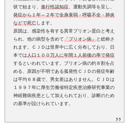
状で始まり、
進行性認知症
、運動失調等を呈し、
発症から１年～２年で全身衰弱・呼吸不全・肺炎
などで死亡
します。
原因は、感染性を有する異常プリオン蛋白と考え
られ、他の病型を含めて
「プリオン病」
と総称さ
れます。ＣＪＤは世界中に広く分布しており、日
本では
人口１００万人に年間１人前後の率で発症
するといわれています。プリオン病の約８割を占
める、原因が不明である孤発性ＣＪＤの発症年齢
は平均６８歳で、男女差はありません。ＣＪＤは
１９９７年に厚生労働省特定疾患治療研究事業の
神経難病疾患として加えられており、診断のため
の基準が設けられています。