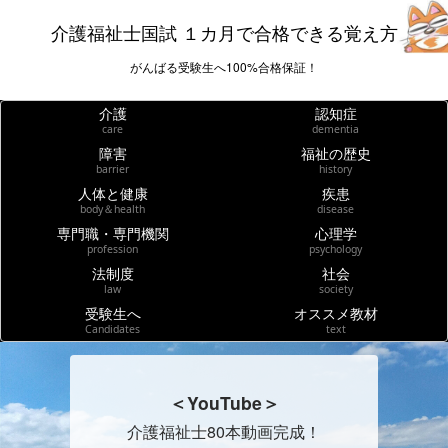
介護福祉士国試 １カ月で合格できる覚え方
がんばる受験生へ100%合格保証！
介護
認知症
care
dementia
障害
福祉の歴史
barrier
history
人体と健康
疾患
body＆health
disease
専門職・専門機関
心理学
profession
psychology
法制度
社会
law
society
受験生へ
オススメ教材
Candidates
text
＜YouTube＞
介護福祉士80本動画完成！